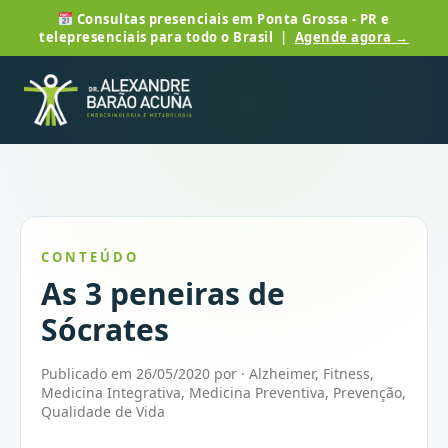
Consultas presenciais em Ponta Grossa - PR e
telepresenciais para todo o Brasil |
Agende agora →
CONTEÚDO
As 3 peneiras de
Sócrates
Publicado em 26/05/2020 por · Alzheimer, Fitness,
Medicina Integrativa, Medicina Preventiva, Prevenção,
Qualidade de Vida