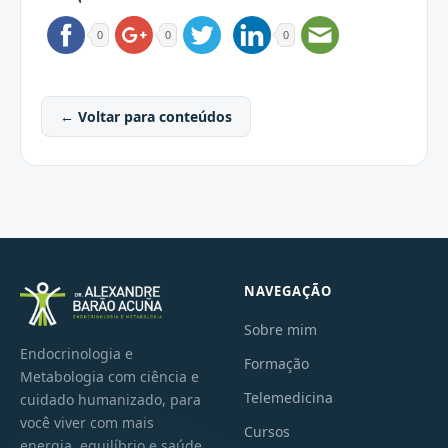
0
0
0
← Voltar para conteúdos
NAVEGAÇÃO
Sobre mim
Endocrinologia e
Formação
Metabologia com ciência e
Telemedicina
cuidado humanizado, para
você viver com mais
Cursos
energia, equilíbrio e saúde