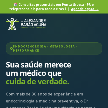
Consultas presenciais em Ponta Grossa - PR e
telepresenciais para todo o Brasil |
Agende agora →
ENDOCRINOLOGIA · METABOLOGIA ·
PERFORMANCE
Sua saúde merece
um médico que
cuida de verdade.
Com mais de 30 anos de experiência em
endocrinologia e medicina preventiva, o Dr.
Alexandre Barão Acuña une ciência de ponta e