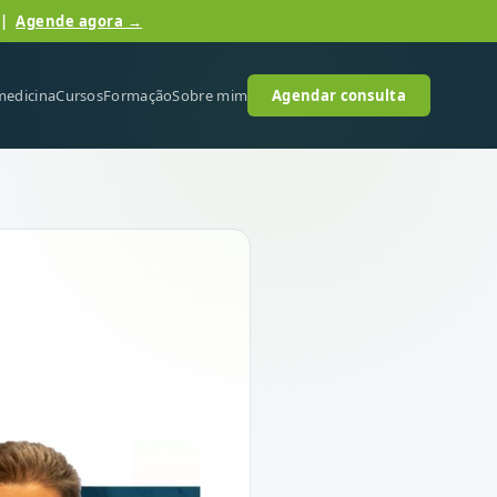
 |
Agende agora →
medicina
Cursos
Formação
Sobre mim
Agendar consulta