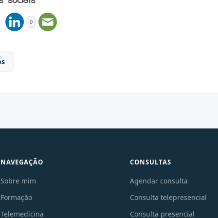
s sociais
0
os
NAVEGAÇÃO
CONSULTAS
Sobre mim
Agendar consulta
Formação
Consulta telepresencial
Telemedicina
Consulta presencial