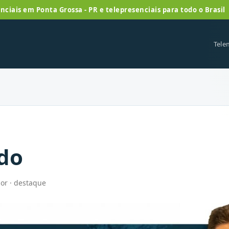
nciais em Ponta Grossa - PR e telepresenciais para todo o Brasil
Tele
do
or · destaque