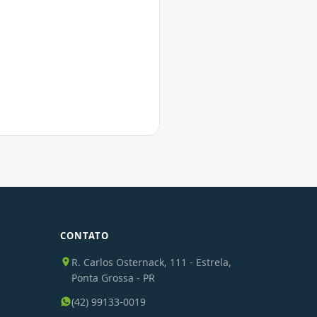
CONTATO
R. Carlos Osternack, 111 - Estrela,
Ponta Grossa - PR
(42) 99133-0019