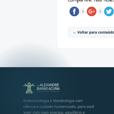
Compartilhe nas rede
0
0
← Voltar para conteúd
Endocrinologia e Metabologia com
ciência e cuidado humanizado, para você
viver com mais energia, equilíbrio e