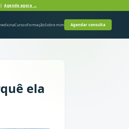
 |
Agende agora →
medicina
Cursos
Formação
Sobre mim
Agendar consulta
rquê ela