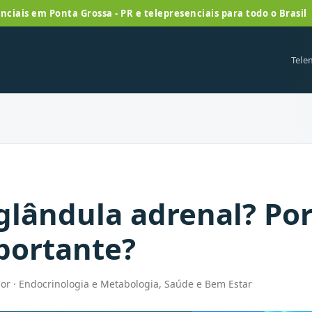
nciais em Ponta Grossa - PR e telepresenciais para todo o Brasil
Tele
glândula adrenal? Po
portante?
or · Endocrinologia e Metabologia, Saúde e Bem Estar