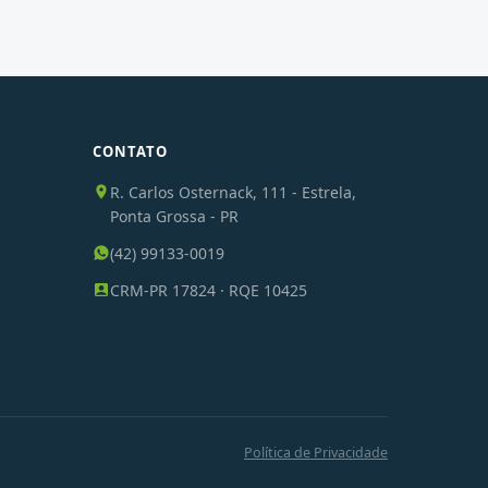
CONTATO
R. Carlos Osternack, 111 - Estrela,
Ponta Grossa - PR
(42) 99133-0019
CRM-PR 17824 · RQE 10425
Política de Privacidade