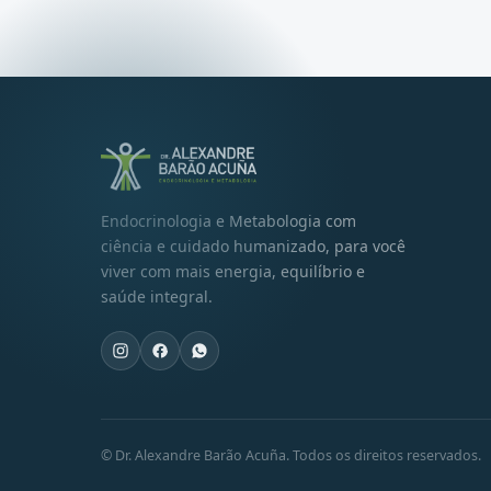
Endocrinologia e Metabologia com
ciência e cuidado humanizado, para você
viver com mais energia, equilíbrio e
saúde integral.
© Dr. Alexandre Barão Acuña. Todos os direitos reservados.