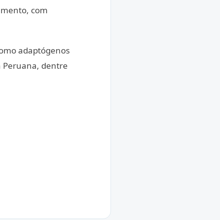
namento, com
 como adaptógenos
a Peruana, dentre