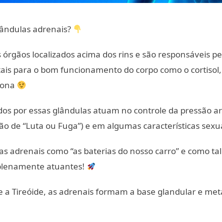
lândulas adrenais?
 órgãos localizados acima dos rins e são responsáveis p
s para o bom funcionamento do corpo como o cortisol, 
rona
s por essas glândulas atuam no controle da pressão art
ção de “Luta ou Fuga”) e em algumas características sexu
s adrenais como “as baterias do nosso carro” e como tal
plenamente atuantes!
 a Tireóide, as adrenais formam a base glandular e meta