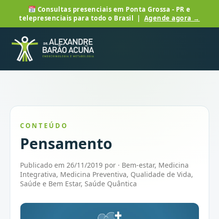
Consultas presenciais em Ponta Grossa - PR e
telepresenciais para todo o Brasil |
Agende agora →
CONTEÚDO
Pensamento
Publicado em 26/11/2019 por · Bem-estar, Medicina
Integrativa, Medicina Preventiva, Qualidade de Vida,
Saúde e Bem Estar, Saúde Quântica