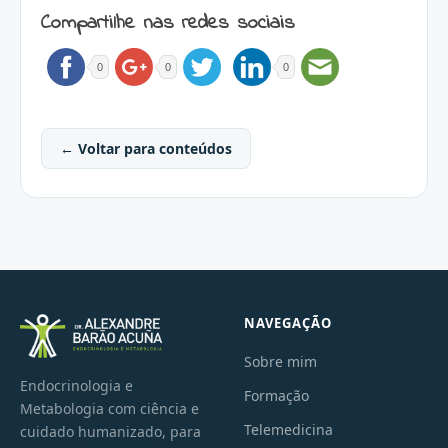
Compartilhe nas redes sociais
0
0
0
← Voltar para conteúdos
NAVEGAÇÃO
Sobre mim
Endocrinologia e
Formação
Metabologia com ciência e
Telemedicina
cuidado humanizado, para