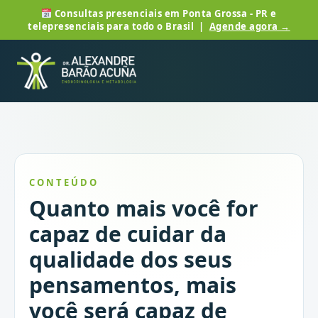
Consultas presenciais em Ponta Grossa - PR e
telepresenciais para todo o Brasil |
Agende agora →
CONTEÚDO
Quanto mais você for
capaz de cuidar da
qualidade dos seus
pensamentos, mais
você será capaz de