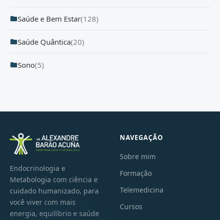
Saúde e Bem Estar
(128)
Saúde Quântica
(20)
Sono
(5)
NAVEGAÇÃO
Sobre mim
Endocrinologia e
Formação
Metabologia com ciência e
Telemedicina
cuidado humanizado, para
você viver com mais
Cursos
energia, equilíbrio e saúde