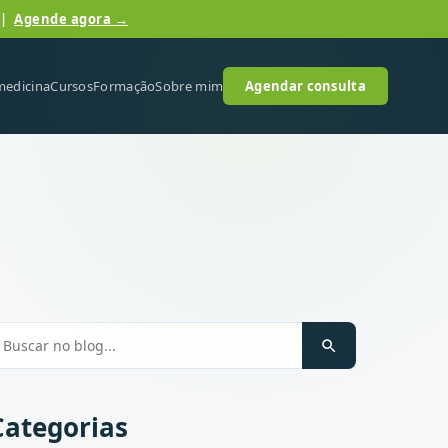
 |
Agende agora →
medicina
Cursos
Formação
Sobre mim
Agendar consulta
Categorias