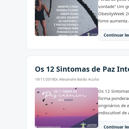
vontade” Um gr
ObesityWeek 20
fome aumenta a
Continuar le
Os 12 Sintomas de Paz Inte
19/11/2019
Dr. Alexandre Barão Acuña
Os 12 Sintomas 
forma pondera
originários de 
indiscutível de 
Continuar le