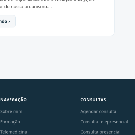
ar do nosso organismo....
ndo ›
NAVEGAÇÃO
CONSULTAS
Sobre mim
Agendar consulta
Formação
Consulta telepresencial
Telemedicina
Consulta presencial