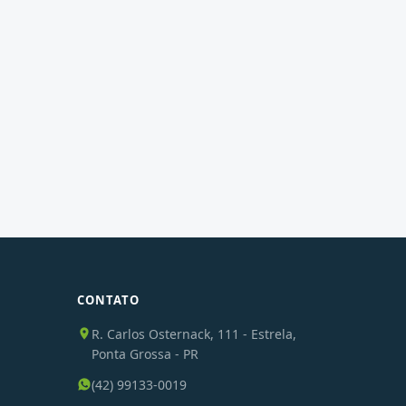
CONTATO
R. Carlos Osternack, 111 - Estrela,
Ponta Grossa - PR
(42) 99133-0019