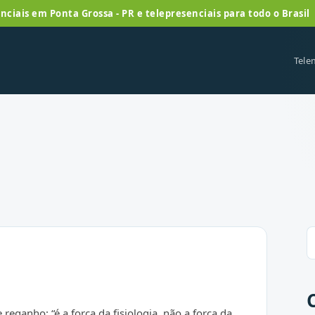
nciais em Ponta Grossa - PR e telepresenciais para todo o Brasil
Tele
 reganho: “é a força da fisiologia, não a força da