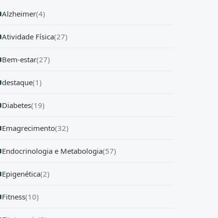
Alzheimer
(4)
Atividade Física
(27)
Bem-estar
(27)
destaque
(1)
Diabetes
(19)
Emagrecimento
(32)
Endocrinologia e Metabologia
(57)
Epigenética
(2)
Fitness
(10)