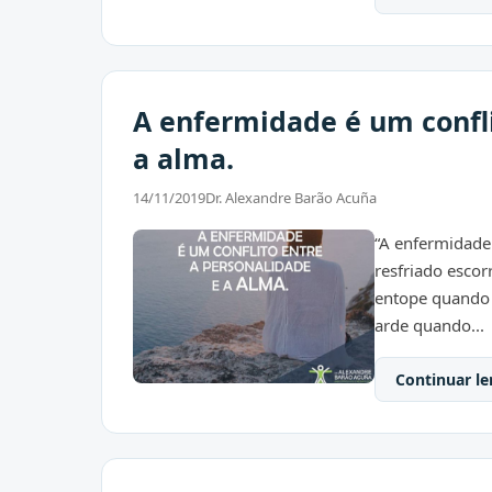
A enfermidade é um confli
a alma.
14/11/2019
Dr. Alexandre Barão Acuña
“A enfermidade 
resfriado esco
entope quando 
arde quando...
Continuar le