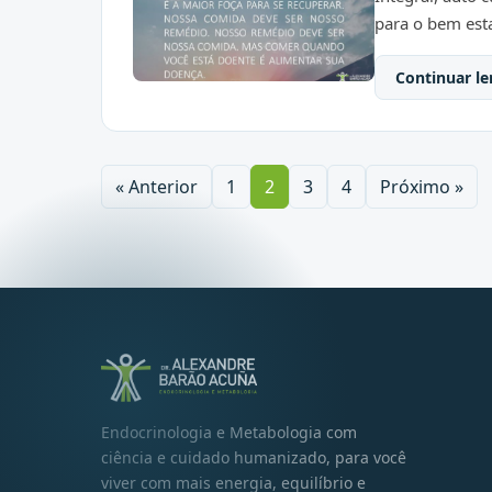
para o bem est
Continuar le
« Anterior
1
2
3
4
Próximo »
Endocrinologia e Metabologia com
ciência e cuidado humanizado, para você
viver com mais energia, equilíbrio e