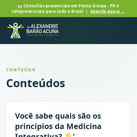
Consultas presenciais em Ponta Grossa - PR e
telepresenciais para todo o Brasil |
Agende agora →
CONTEÚDO
Conteúdos
Você sabe quais são os
princípios da Medicina
Integrativa?
’