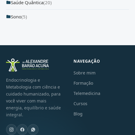
Saúde Quântica
(20)
Sono
(5)
NAVEGAÇÃO
Sobre mim
Endocrinologia e
Formação
Metabologia com ciência e
Telemedicina
cuidado humanizado, para
você viver com mais
Cursos
energia, equilíbrio e saúde
Blog
integral.