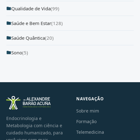
Qualidade de Vida
(99)
Saúde e Bem Estar
(128)
Saúde Quântica
(20)
Sono
(5)
NAVEGAÇÃO
Sobre mim
Endocrinologia e
Formação
Metabologia com ciência e
Telemedicina
cuidado humanizado, para
você viver com mais