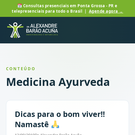
Consultas presenciais em Ponta Grossa - PR e
telepresenciais para todo o Brasil |
Agende agora →
CONTEÚDO
Medicina Ayurveda
Dicas para o bom viver!!
Namastê