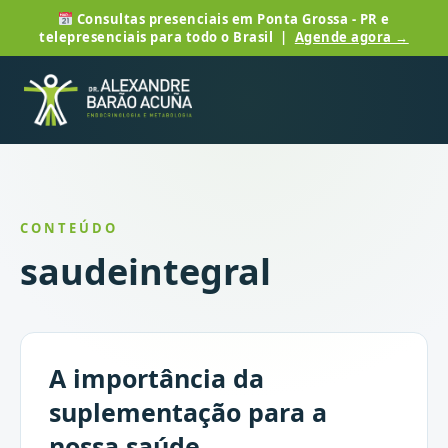
Consultas presenciais em Ponta Grossa - PR e
telepresenciais para todo o Brasil |
Agende agora →
CONTEÚDO
saudeintegral
A importância da
suplementação para a
nossa saúde