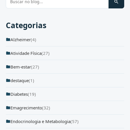
Categorias
Alzheimer
(4)
Atividade Física
(27)
Bem-estar
(27)
destaque
(1)
Diabetes
(19)
Emagrecimento
(32)
Endocrinologia e Metabologia
(57)