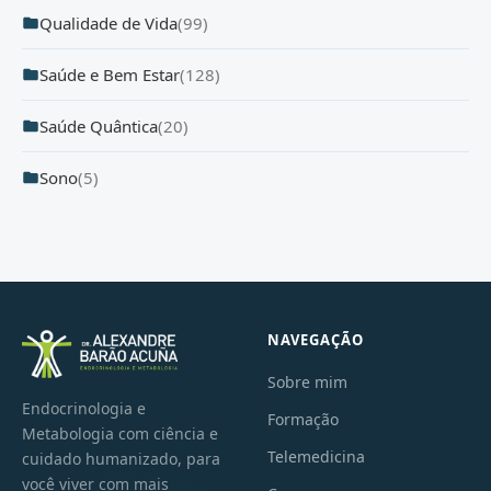
Qualidade de Vida
(99)
Saúde e Bem Estar
(128)
Saúde Quântica
(20)
Sono
(5)
NAVEGAÇÃO
Sobre mim
Endocrinologia e
Formação
Metabologia com ciência e
Telemedicina
cuidado humanizado, para
você viver com mais