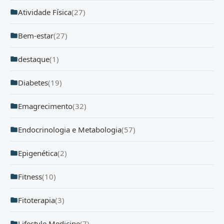
Atividade Física
(27)
Bem-estar
(27)
destaque
(1)
Diabetes
(19)
Emagrecimento
(32)
Endocrinologia e Metabologia
(57)
Epigenética
(2)
Fitness
(10)
Fitoterapia
(3)
Lifestyle Medicine
(7)