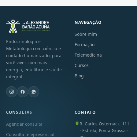
NAVEGAÇÃO
Sobre mim
Endocrinologia e
Formação
Metabologia com ciência e
Telemedicina
cuidado humanizado, para
você viver com mais
Cursos
energia, equilíbrio e saúde
Blog
integral.
CONSULTAS
CONTATO
R. Carlos Osternack, 111
Agendar consulta
- Estrela, Ponta Grossa -
Consulta telepresencial