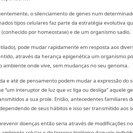
uentemente, o silenciamento de genes num determinado 
ados tipos celulares faz parte da estratégia evolutiva
 (conhecido por homeostase) e de um organismo sadio.
lado), pode mudar rapidamente em resposta aos diverso
entido, através da herança epigenética um organismo po
 o ambiente onde vive, sem mudanças no seu genoma.
vida e até de pensamento podem mudar a expressão do s
e “um interuptor de luz que vc liga ou desliga” aquele g
ansmitidos a sua prole. Então, antecedentes familiares 
pendendo de seus hábitos e isso ser transmitido aos se
prevenir doenças então seria através de modificações no 
mbiente celular e do terreno biológico daquele indivíd