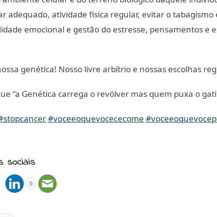
 adequado, atividade física regular, evitar o tabagismo e
idade emocional e gestão do estresse, pensamentos e 
ssa genética! Nosso livre arbítrio e nossas escolhas re
e “a Genética carrega o revólver mas quem puxa o gatil
#stopcancer
#voceeoquevocececome
#voceeoquevocep
s sociais
0