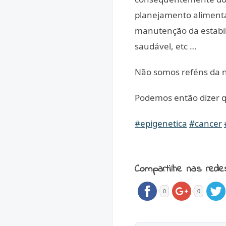
planejamento alimentar
manutenção da estabil
saudável, etc …
Não somos reféns da no
Podemos então dizer qu
#epigenetica
#cancer
Compartilhe nas rede
0
0