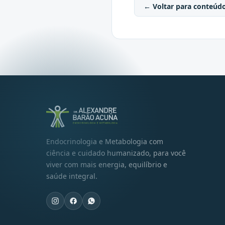
← Voltar para conteúd
Endocrinologia e Metabologia com
ciência e cuidado humanizado, para você
viver com mais energia, equilíbrio e
saúde integral.