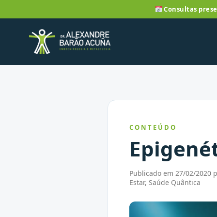
Consultas prese
CONTEÚDO
Epigenét
Publicado em 27/02/2020 po
Estar, Saúde Quântica