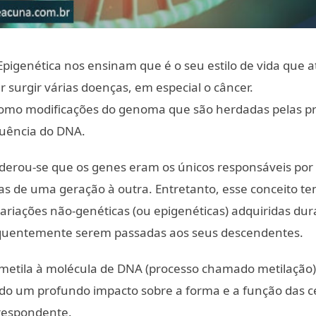
pigenética nos ensinam que é o seu estilo de vida que a
surgir várias doenças, em especial o câncer.
 como modificações do genoma que são herdadas pelas p
quência do DNA.
iderou-se que os genes eram os únicos responsáveis por
icas de uma geração à outra. Entretanto, esse conceito 
ariações não-genéticas (ou epigenéticas) adquiridas du
uentemente serem passadas aos seus descendentes.
metila à molécula de DNA (processo chamado metilação)
ndo um profundo impacto sobre a forma e a função das c
respondente.