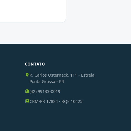
CONTATO
R. Carlos Osternack, 111 - Estrela,
Ponta Grossa - PR
(42) 99133-0019
CRM-PR 17824 · RQE 10425