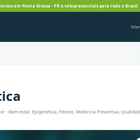
nciais em Ponta Grossa - PR e telepresenciais para todo o Brasil
Tele
ica
r · Bem-estar, Epigenética, Fitness, Medicina Preventiva, Qualid