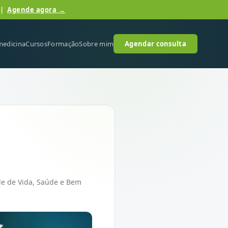
 |
Agende agora →
medicina
Cursos
Formação
Sobre mim
Agendar consulta
ade de Vida, Saúde e Bem