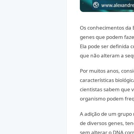
Os conhecimentos da E
genes que podem fazer 
Ela pode ser definida
que não alteram a se
Por muitos anos, cons
características biológ
cientistas sabem que v
organismo podem freq
A adição de um grupo 
de diversos genes, te
sem alterar o DNA cor