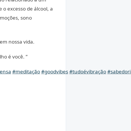
 o excesso de álcool, a
emoções, sono
gem nossa vida.
ho é você. ”
ensa
#meditação
#goodvibes
#tudoévibração
#sabedori