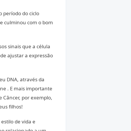
período do ciclo
 que culminou com o bom
s sinais que a célula
de ajustar a expressão
eu DNA, através da
ene . E mais importante
de Câncer, por exemplo,
us filhos!
estilo de vida e
uo relacionado a um