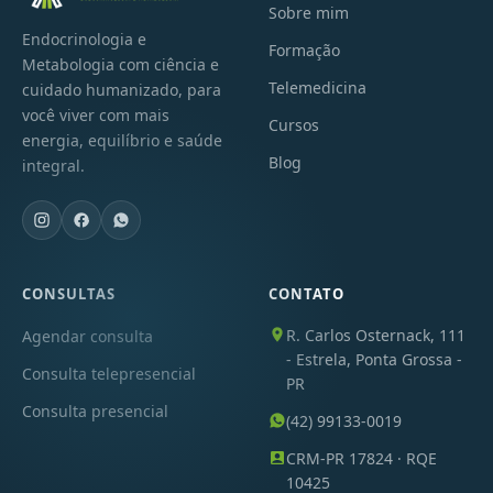
Sobre mim
Endocrinologia e
Formação
Metabologia com ciência e
Telemedicina
cuidado humanizado, para
você viver com mais
Cursos
energia, equilíbrio e saúde
Blog
integral.
CONSULTAS
CONTATO
R. Carlos Osternack, 111
Agendar consulta
- Estrela, Ponta Grossa -
Consulta telepresencial
PR
Consulta presencial
(42) 99133-0019
CRM-PR 17824 · RQE
10425