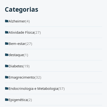
Categorias
Alzheimer
(4)
Atividade Física
(27)
Bem-estar
(27)
destaque
(1)
Diabetes
(19)
Emagrecimento
(32)
Endocrinologia e Metabologia
(57)
Epigenética
(2)