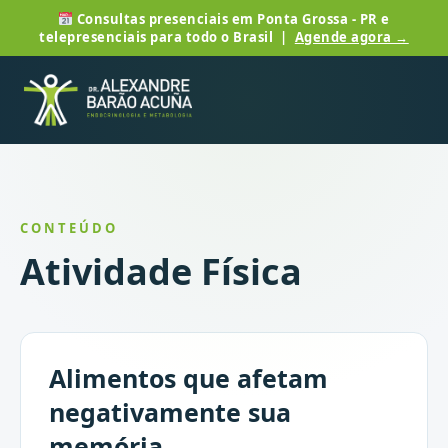
Consultas presenciais em Ponta Grossa - PR e
telepresenciais para todo o Brasil |
Agende agora →
CONTEÚDO
Atividade Física
Alimentos que afetam
negativamente sua
memória