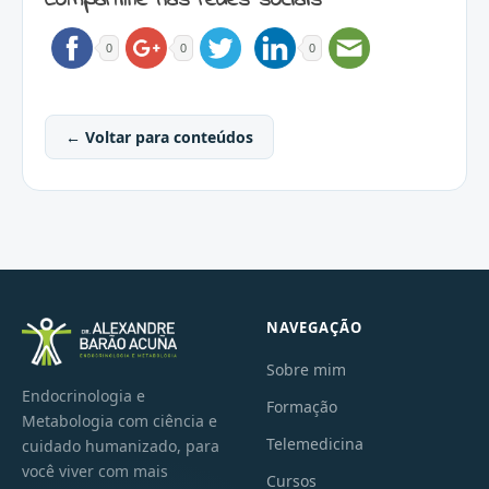
Compartilhe nas redes sociais
0
0
0
← Voltar para conteúdos
NAVEGAÇÃO
Sobre mim
Endocrinologia e
Formação
Metabologia com ciência e
Telemedicina
cuidado humanizado, para
você viver com mais
Cursos