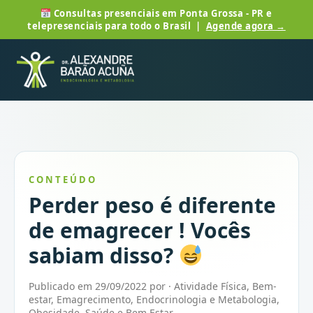
Consultas presenciais em Ponta Grossa - PR e
telepresenciais para todo o Brasil |
Agende agora →
CONTEÚDO
Perder peso é diferente
de emagrecer ! Vocês
sabiam disso?
Publicado em 29/09/2022 por · Atividade Física, Bem-
estar, Emagrecimento, Endocrinologia e Metabologia,
Obesidade, Saúde e Bem Estar